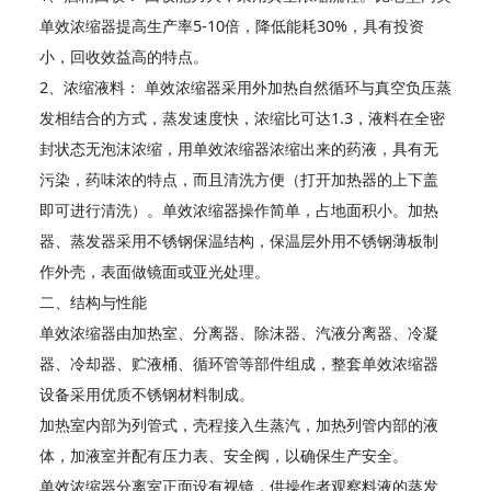
单效浓缩器提高生产率5-10倍，降低能耗30%，具有投资
小，回收效益高的特点。
2、浓缩液料： 单效浓缩器采用外加热自然循环与真空负压蒸
发相结合的方式，蒸发速度快，浓缩比可达1.3，液料在全密
封状态无泡沫浓缩，用单效浓缩器浓缩出来的药液，具有无
污染，药味浓的特点，而且清洗方便（打开加热器的上下盖
即可进行清洗）。单效浓缩器操作简单，占地面积小。加热
器、蒸发器采用不锈钢保温结构，保温层外用不锈钢薄板制
作外壳，表面做镜面或亚光处理。
二、结构与性能
单效浓缩器由加热室、分离器、除沫器、汽液分离器、冷凝
器、冷却器、贮液桶、循环管等部件组成，整套单效浓缩器
设备采用优质不锈钢材料制成。
加热室内部为列管式，壳程接入生蒸汽，加热列管内部的液
体，加液室并配有压力表、安全阀，以确保生产安全。
单效浓缩器分离室正面设有视镜，供操作者观察料液的蒸发