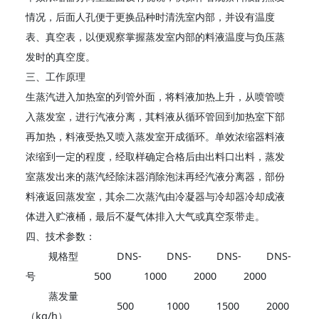
情况，后面人孔便于更换品种时清洗室内部，并设有温度
表、真空表，以便观察掌握蒸发室内部的料液温度与负压蒸
发时的真空度。
三、工作原理
生蒸汽进入加热室的列管外面，将料液加热上升，从喷管喷
入蒸发室，进行汽液分离，其料液从循环管回到加热室下部
再加热，料液受热又喷入蒸发室开成循环。单效浓缩器料液
浓缩到一定的程度，经取样确定合格后由出料口出料，蒸发
室蒸发出来的蒸汽经除沫器消除泡沫再经汽液分离器，部份
料液返回蒸发室，其余二次蒸汽由冷凝器与冷却器冷却成液
体进入贮液桶，最后不凝气体排入大气或真空泵带走。
四、技术参数：
规格型
DNS-
DNS-
DNS-
DNS-
号
500
1000
2000
2000
蒸发量
500
1000
1500
2000
（kg/h）