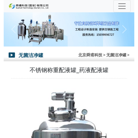
Previous
Next
无菌洁净罐
北京舜甫科技
> 无菌洁净罐 >

不锈钢称重配液罐_药液配液罐