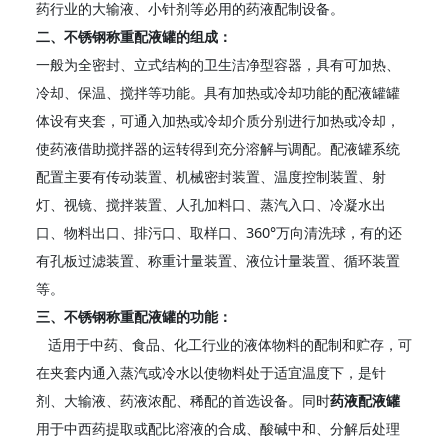
药行业的大输液、小针剂等必用的药液配制设备。
二、不锈钢
称重
配液罐的组成：
一般为全密封、立式结构的卫生洁净型容器，具有可加热、
冷却、保温、搅拌等功能。具有加热或冷却功能的配液罐罐
体设有夹套，可通入加热或冷却介质分别进行加热或冷却，
使药液借助搅拌器的运转得到充分溶解与调配。配液罐系统
配置主要有传动装置、机械密封装置、温度控制装置、射
灯、视镜、搅拌装置、人孔加料口、蒸汽入口、冷凝水出
口、物料出口、排污口、取样口、360°万向清洗球，有的还
有孔板过滤装置、称重计量装置、液位计量装置、循环装置
等。
三、不锈钢
称重
配液罐的功能：
适用于中药、食品、化工行业的液体物料的配制和贮存，可
在夹套内通入蒸汽或冷水以使物料处于适宜温度下，是针
剂、大输液、药液浓配、稀配的首选设备。同时
药液配液罐
用于中西药提取或配比溶液的合成、酸碱中和、分解后处理