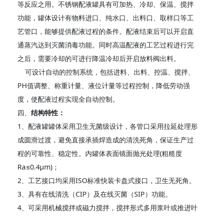
等反应之用。不锈钢配液罐具有可加热、冷却、保温、搅拌
功能，罐体设计有物料进口、纯水口、出料口、取样口等工
艺管口，能够提供配液过程的条件。配液结束后可以开启直
通蒸汽达到灭菌消毒功能。同时高温配液的工艺过程进行完
之后，需要冷却的可进行降温冷却后开启放料阀出料。
可设计自动的控制系统，包括进料、出料、控温、搅拌、
PH值调整、称重计量、液位计量等过程控制，降低劳动强
度，使配液过程实现全自动控制。
四、
结构特性：
1、配液罐罐体采用卫生无菌级设计，各管口采用拉延处理形
成圆滑过渡，避免直接承插焊造成的清洗死角，保证生产过
程的可靠性、稳定性。内罐体表面镜面抛光处理(粗糙度
Ra≤0.4µm)；
2、工艺接口均采用ISO标准快装卡盘式接口，卫生无死角。
3、具有在线清洗（CIP）及在线灭菌（SIP）功能。
4、可采用机械搅拌或磁力搅拌，搅拌形式多用浆叶或推进叶