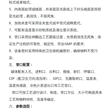
轮式或者锚式。
5、内表面处理成镜面，外表面亚光面或上下封头镜面直筒部
亚光处理，易清洗，不留死角。
6、加热夹套可采用全夹套式或半管式或蜂窝式。
7、可配有温度显示控制系统及液位显示系统。
8、管口采用拉伸翻边工艺圆弧过渡，光滑易清洗无死角，保
证生产过程的可靠性、稳定性、符合GMP 的要求。
9、设备密封采用特殊的卫生级机械密封，确保物料不受污
染。
五、
管口配置：
罐体配有人孔、进料口、出料口、视镜、射灯、呼吸口、
CIP（配卫生万向清洗球）、SIP口、无菌取样口、温度表、
温度传感器、冷热介质进出口等工艺管口。
管口可按工艺进行设计、制造。管口方位、大小可根据具体
工艺和物料特性、流速等确定。
六、
参数选型：