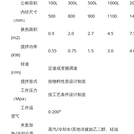
公称容积
100L
300L
500L
1000L
2
内径尺寸
500
800
900
1100
1
（mm）
换热面积
0.9
2.0
2.7
4.5
7.
(m2)
搅拌功率
0.55
0.75
1.5
3.0
4.
(KW)
转速
定速或变频调速
(r/m)
搅拌形式
按物料性质设计制造
工作压力
按工艺条件设计制造
（Mpa）
工作温
0-200°
度℃
夹套加
蒸汽/冷却水/其他冷媒如乙二醇、硅油
热/冷却介质