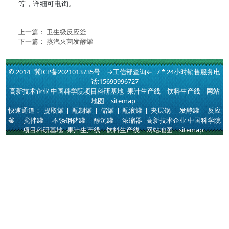
等，详细可电询。
上一篇：
卫生级反应釜
下一篇：
蒸汽灭菌发酵罐
© 2014
冀ICP备2021013735号
→工信部查询←
7 * 24小时销售服务电
话:15699996727
高新技术企业 中国科学院项目科研基地
果汁生产线
饮料生产线
网站
地图
sitemap
快速通道：
提取罐
|
配制罐
|
储罐
|
配液罐
|
夹层锅
|
发酵罐
|
反应
釜
|
搅拌罐
|
不锈钢储罐
|
醇沉罐
|
浓缩器
高新技术企业 中国科学院
项目科研基地
果汁生产线
饮料生产线
网站地图
sitemap