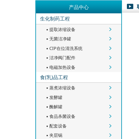
产品中心

生化制药工程
提取浓缩设备


无菌洁净罐


CIP在位清洗系统


洁净阀门配件


电磁加热设备


食(乳)品工程
蒸煮浓缩设备


发酵罐


酶解罐


食品杀菌设备


配套设备


夹层锅

