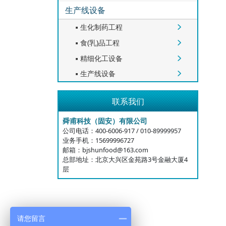
生产线设备
生化制药工程


食(乳)品工程


精细化工设备


生产线设备


联系我们
舜甫科技（固安）有限公司
公司电话：400-6006-917 / 010-89999957
业务手机：15699996727
邮箱：bjshunfood@163.com
总部地址：北京大兴区金苑路3号金融大厦4
层
请您留言