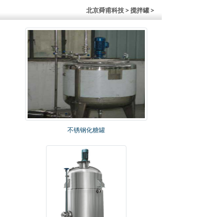
北京舜甫科技
> 搅拌罐 >
不锈钢化糖罐