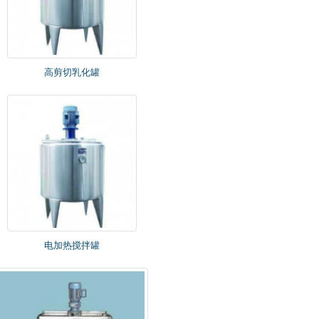
高剪切乳化罐
电加热搅拌罐