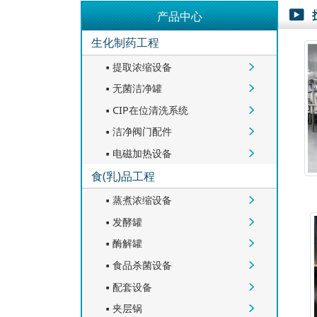
产品中心

生化制药工程
提取浓缩设备


无菌洁净罐


CIP在位清洗系统


洁净阀门配件


电磁加热设备


食(乳)品工程
蒸煮浓缩设备


发酵罐


酶解罐


食品杀菌设备


配套设备


夹层锅

