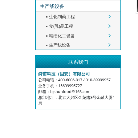
生产线设备
生化制药工程


食(乳)品工程


精细化工设备


生产线设备


联系我们
舜甫科技（固安）有限公司
公司电话：400-6006-917 / 010-89999957
业务手机：15699996727
邮箱：bjshunfood@163.com
总部地址：北京大兴区金苑路3号金融大厦4
层