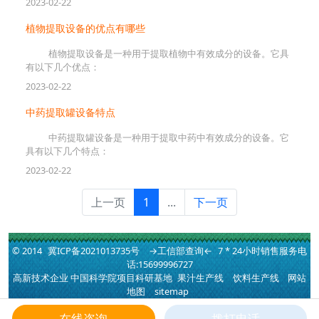
2023-02-22
植物提取设备的优点有哪些
植物提取设备是一种用于提取植物中有效成分的设备。它具
有以下几个优点：
2023-02-22
中药提取罐设备特点
中药提取罐设备是一种用于提取中药中有效成分的设备。它
具有以下几个特点：
2023-02-22
上一页
1
...
下一页
© 2014
冀ICP备2021013735号
→工信部查询←
7 * 24小时销售服务电
话:15699996727
高新技术企业 中国科学院项目科研基地
果汁生产线
饮料生产线
网站
地图
sitemap
快速通道：
提取罐
|
配制罐
|
储罐
|
配液罐
|
夹层锅
|
发酵罐
|
反应
釜
|
搅拌罐
|
不锈钢储罐
|
醇沉罐
|
浓缩器
高新技术企业 中国科学院
在线咨询
拨打电话