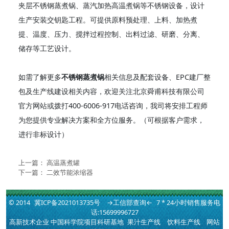
夹层不锈钢蒸煮锅、蒸汽加热高温煮锅等不锈钢设备，设计
生产安装交钥匙工程。可提供原料预处理、上料、加热煮
提、温度、压力、搅拌过程控制、出料过滤、研磨、分离、
储存等工艺设计。
如需了解更多
不锈钢蒸煮锅
相关信息及配套设备、EPC建厂整
包及生产线建设相关内容，欢迎关注北京舜甫科技有限公司
官方网站或拨打400-6006-917电话咨询，我司将安排工程师
为您提供专业解决方案和全方位服务。（可根据客户需求，
进行非标设计）
上一篇：
高温蒸煮罐
下一篇：
二效节能浓缩器
© 2014
冀ICP备2021013735号
→工信部查询←
7 * 24小时销售服务电
话:15699996727
高新技术企业 中国科学院项目科研基地
果汁生产线
饮料生产线
网站