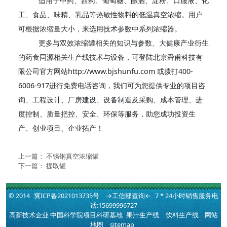
适用于中药、西药、葡萄糖、酿酒、淀粉、口服液、化
工、食品、味精、乳品等热敏性物料的低温真空浓缩。用户
可根据浓缩量大小，来选用技术参数中系列浓缩器。
更多与双效浓缩罐相关的知识与参数、大健康产业衍生
的药食同源相关生产线技术与设备，可登陆北京舜甫科技有
限公司官方网站http://www.bjshunfu.com 或拨打400-
6006-917进行免费电话咨询，我们可为您提供专业的项目咨
询、工程设计、厂房建设、设备制造及采购、成本管理、进
度控制、质量把控、安全、环保等服务，助您成功投资生
产、创业项目、企业拓产！
上一篇：
不锈钢真空浓缩罐
下一篇：
提取罐
© 2014
冀ICP备2021013735号
→工信部查询←
7 * 24小时销售服务电
话:15699996727
高新技术企业 中国科学院项目科研基地
果汁生产线
饮料生产线
网站
地图
sitemap