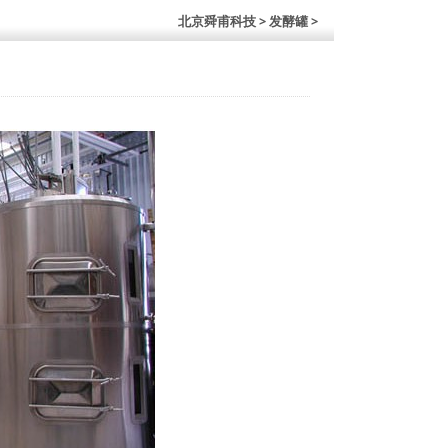
北京舜甫科技
> 发酵罐 >