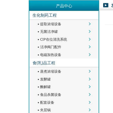
产品中心

生化制药工程
提取浓缩设备


无菌洁净罐


CIP在位清洗系统


洁净阀门配件


电磁加热设备


食(乳)品工程
蒸煮浓缩设备


发酵罐


酶解罐


食品杀菌设备


配套设备


夹层锅

