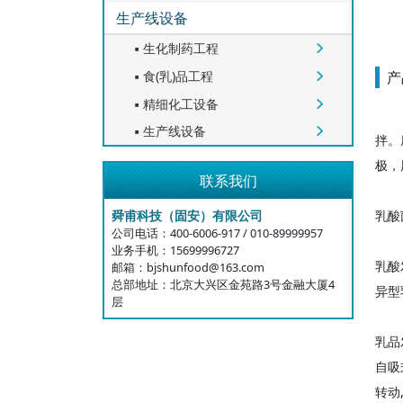
生产线设备
生化制药工程


食(乳)品工程
产


精细化工设备


生产线设备


拌。
极，
联系我们
舜甫科技（固安）有限公司
乳酸
公司电话：400-6006-917 / 010-89999957
业务手机：15699996727
乳酸
邮箱：bjshunfood@163.com
总部地址：北京大兴区金苑路3号金融大厦4
异型
层
乳品
自吸
转动