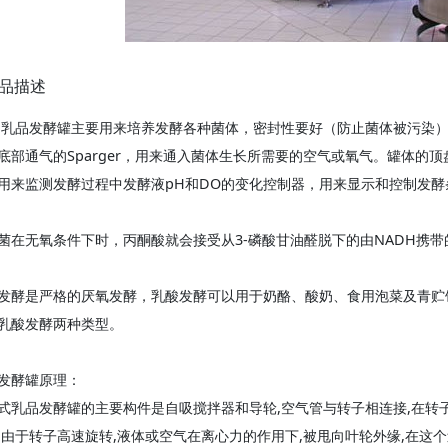
品描述
乳品发酵罐主要用来培养发酵各种菌体，密封性要好（防止菌体被污染
底部通气的Sparger，用来通入菌体生长所需要的空气或氧气。罐体的
用来监测发酵过程中发酵液pH和DO的变化控制器，用来显示和控制发酵
菌在无氧条件下时，丙酮酸就会接受从3-磷酸甘油醛脱下的由NADH携
发酵是严格的厌氧发酵，乳酸发酵可以用于奶酪、酸奶、食用泡菜及青贮
乳酸发酵两种类型。
发酵罐原理：
式乳品发酵罐的主要构件是自吸搅拌器和导轮,空气管与转子相连接,在转
,由于转子高速旋转,液体或空气在离心力的作用下,被甩向叶轮外缘,在这个